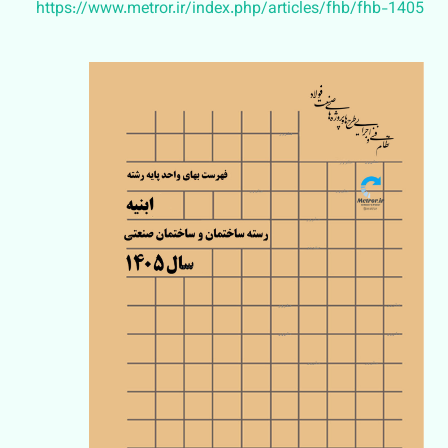
https://www.metror.ir/index.php/articles/fhb/fhb-1405