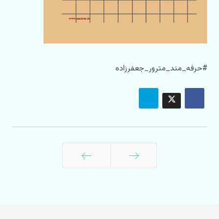
#حرفه_مند_مترور_جعفرزاده
قبلی
بعدی