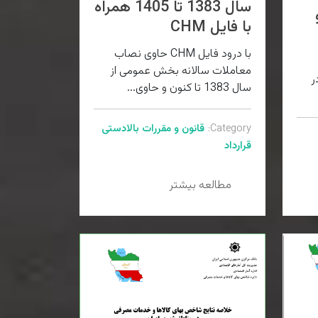
سال 1383 تا 1405 همراه
با فایل CHM
با درود فایل CHM حاوی نصاب
معاملات سالانه بخش عمومی از
اهه سال 1405 در
سال 1383 تا کنون و حاوی...
Category:
قانون و مقررات بالادستی
قرارداد
مطالعه بیشتر