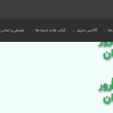
ها
آکادمی مترور
کتاب ها و جزوه ها
معرفی و تماس
رور
ن
رور
ن