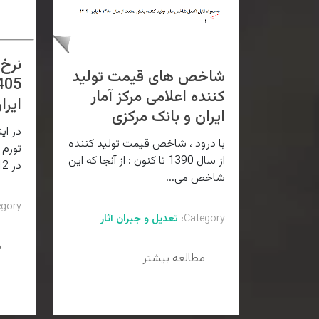
نرخ 
شاخص های قیمت تولید
کننده اعلامی مرکز آمار
ایرا
ایران و بانک مرکزی
در ای
با درود ، شاخص قیمت تولید کننده
تورم 
از سال 1390 تا کنون : از آنجا که این
در 12 ماه سال 1405...
شاخص می...
gory:
Category:
تعدیل و جبران آثار
م
مطالعه بیشتر