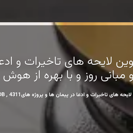
ین لایحه های تاخیرات و ادعا
 مبانی روز و با بهره از هو
ادعا در پیمان ها و پروژه هایEPC , PC , C , DB , 4311 و انواع دیگر پیمان ها