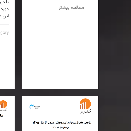
با د
مطالعه بیشتر
این ص
gory:
م