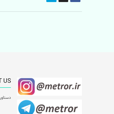
T US
دستاور