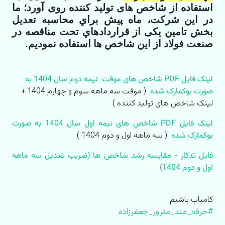
استفاده از شاخص های تولید کننده روی آورد؛ ﻣﺎ
در اﯾﻦ ﺷﺮﮐﺖ، ﻣﺎه ﭘﯿﺶ ﺑﺮاي ﻣﺤﺎﺳﺒﻪ ﺗﻌﺪﯾﻞ
ﺑﺨﺶ ﺗﺎﻣﯿﻦ ﯾﮑﯽ از ﻗﺮاردادﻫﺎي ﺗﺤﺖ ﻣﻨﺎﻗﺼﻪ در
ﺻﻨﻌﺖ ﻓﻮﻟﺎد از اﯾﻦ شاخص ها استفاده نمودیم.
لینک فایل PDF شاخص های موقت نیمه دوم سال 1404 به
صورت بوکمارک شده
( موقت سه ماهه سوم و چهارم 1404 +
لینک شاخص های تولید کننده )
لینک فایل PDF شاخص های نیمه اول سال 1404 به صورت
بوکمارک شده
( سه ماهه اول و دوم 1404 )
فایل تدکار - مقایسه رشد شاخص ها (ضریب تعدیل سه ماهه
اول و دوم 1404)
کامیاب باشیم
#حرفه_مند_مترور_جعفرزاده