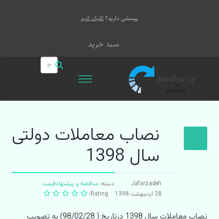
پرسشی دارید؟
کلیک کنید
سبد خرید
نصاب معاملات دولتی
سال 1398
Jafarzadeh
دسته:
مناقصه و پيشنهادقيمت
28 ارديبهشت 1398
Rating:
نصاب معاملات سال
1398 درتاریخ
(‌
28
/
02
/
98
) به تصویب