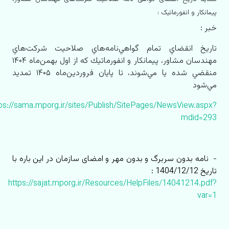
پیمانكار و انفورماتیک :
خبر :
تاريخ انقضاي تمام گواهي‌نامه‌هاي صلاحيت شركت‌هاي
مهندسان مشاور، پيمانكار و انفورماتيك كه از اول بهمن‌ماه ۱۴۰۴
منقضي شده يا مي‌شوند، تا پايان فروردين‌ماه ۱۴۰۵ تمديد
مي‌شود
tps://sama.mporg.ir/sites/Publish/SitePages/NewsView.aspx?
mdid=293
-
نامه بدون سربرگ و بدون مهر و امضای سازمان در این باره با
تاریخ 1404/12/12 :
https://sajat.mporg.ir/Resources/HelpFiles/14041214.pdf?
var=1