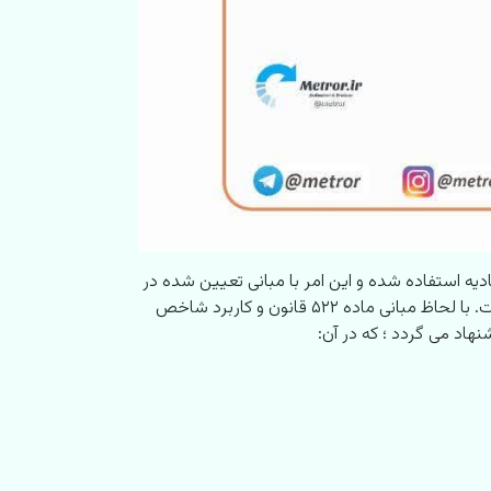
ین خسارت تاخیر تادیه استفاده شده و این امر با مبانی تعیین شده در
ماده ۵۲۲ قانون آیین دادرسی مدنی مصوب ۱۳۷۹ ، یعنی تغییر فاحش قیمت سالانه و رعایت تناسب این تغییر، در تناقض است. با لحاظ مبانی ماده ۵۲۲ قانون و کاربرد شاخص
هاد می گردد ؛ که در آن: