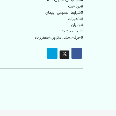
#خسارت_تاخیر_تادیه
#پرداخت
#شرایط_عمومی_پیمان
#تاخیرات
#جبران
کامیاب باشید
#حرفه_مند_مترور_جعفرزاده