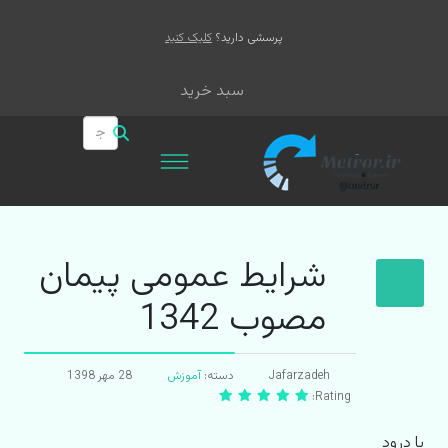
پرسشی دارید؟
کلیک کنید
سبد خرید
شرایط عمومی پیمان
مصوب 1342
Jafarzadeh
دسته:
آموزش
28 مهر 1398
Rating:
با درود