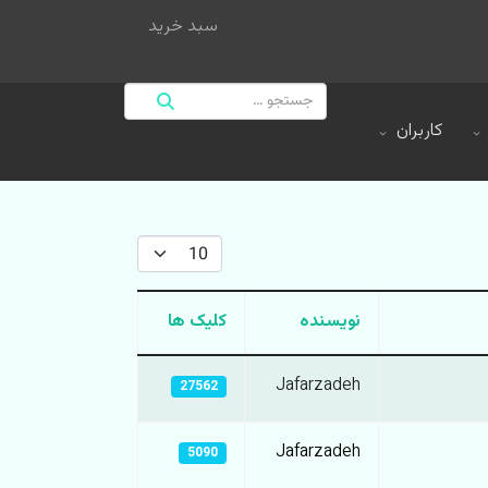
سبد خرید
کاربران
نمایش #
نویسنده
کلیک ها
Jafarzadeh
27562
Jafarzadeh
5090