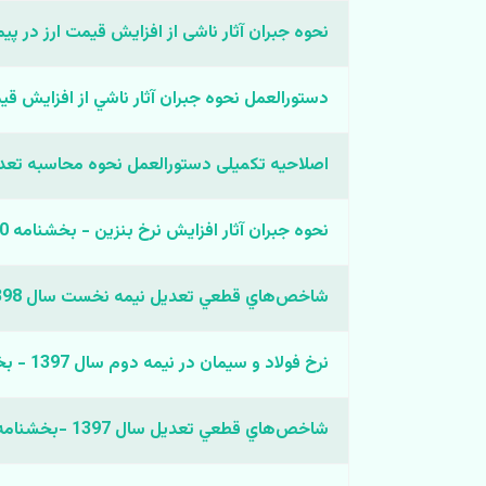
نحوه جبران آثار ناشی از افزایش قیمت ارز در 
دستورالعمل نحوه جبران آثار ناشي از افزايش ق
اصلاحیه تکمیلی دستورالعمل نحوه محاسبه تعدیل پیمان های ص
ﻧﺤﻮه ﺟﺒﺮان آﺛﺎر اﻓﺰاﯾﺶ ﻧﺮخ ﺑﻨﺰﯾﻦ - بخشنامه 627880
شاخص‌هاي قطعي تعدیل نیمه نخست سال 1398 -بخشنامه 548594
نرخ فولاد و سیمان در نیمه دوم سال 1397 - بخشنامه 189383
شاخص‌هاي قطعي تعدیل سال 1397 -بخشنامه154725