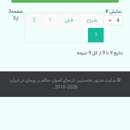
نمایش #
صفحه3
از3
شروع
قبلی
1
2
3
نتایج 9 تا 9 از کل 9 نتیجه
© سایت مترور نخستین تارنمای اصول حاکم بر پیمان در ایران؛
2026-2010 .